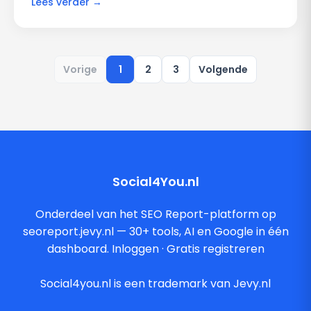
Lees verder →
Vorige
1
2
3
Volgende
Social4You.nl
Onderdeel van het SEO Report-platform op
seoreport.jevy.nl — 30+ tools, AI en Google in één
dashboard.
Inloggen
·
Gratis registreren
Social4you.nl is een trademark van Jevy.nl