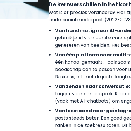
De kernverschillen in het kort
Wat is er precies veranderd? Hier zi
'oude' social media post (2022-2023)
Van handmatig naar AI-onde
gebruik je AI voor eerste concept
genereren van beelden. Het besp
Van één platform naar multi-
één kanaal gemaakt. Tools zoals S
boodschap aan te passen voor Li
Business, elk met de juiste lengt
Van zenden naar conversatie:
trigger voor een gesprek. React
(vaak met AI-chatbots) om eng
Van losstaand naar geïntegre
posts steeds beter. Een goed geo
ranken in de zoekresultaten. Dit