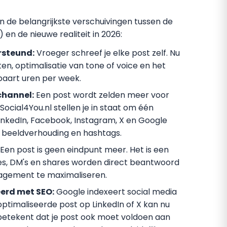
jn de belangrijkste verschuivingen tussen de
 en de nieuwe realiteit in 2026:
rsteund:
Vroeger schreef je elke post zelf. Nu
en, optimalisatie van tone of voice en het
aart uren per week.
channel:
Een post wordt zelden meer voor
ocial4You.nl stellen je in staat om één
nkedIn, Facebook, Instagram, X en Google
e, beeldverhouding en hashtags.
Een post is geen eindpunt meer. Het is een
ies, DM's en shares worden direct beantwoord
agement te maximaliseren.
erd met SEO:
Google indexeert social media
ptimaliseerde post op LinkedIn of X kan nu
 betekent dat je post ook moet voldoen aan