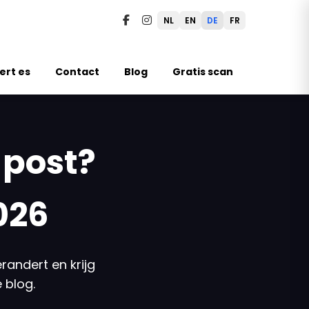
NL
EN
DE
FR
ert es
Contact
Blog
Gratis scan
 post?
026
randert en krijg
 blog.