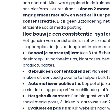
aan content. Alles werd gepland in de kalen
ons platform. Het resultaat?
Binnen 2 maan
engagement met 40% en werd er 10 uur p
contentcreatie.
Dit is geen uitzondering; he
efficiënte social media posting.
Hoe bouw je een consistentie-syst
Het geheim van consistentie is niet wilskrach
stappenplan dat je vandaag kunt implement
Bepaal je contentpijlers:
Kies 3 tot 5 the
doelgroep. Bijvoorbeeld: tips, klantcases, bed
productupdates.
Gebruik een contentkalender:
Plan een 
maken dit eenvoudig door je te helpen bulk t
Automatiseer publicatie:
Koppel al je k
je niet in te loggen op vijf verschillende platf
Hergebruik content:
Een blogpost van 10
social media posts, 3 LinkedIn-carrousels en 
Evalueer en pas aan:
Kijk wekelijks naar 