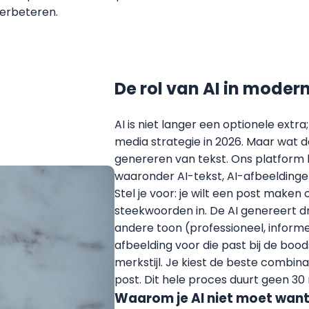
verbeteren.
De rol van AI in moder
AI is niet langer een optionele extra
media strategie in 2026. Maar wat do
genereren van tekst. Ons platform b
waaronder AI-tekst, AI-afbeeldinge
Stel je voor: je wilt een post maken
steekwoorden in. De AI genereert dr
andere toon (professioneel, informe
afbeelding voor die past bij de bo
merkstijl. Je kiest de beste combina
post. Dit hele proces duurt geen 30
Waarom je AI niet moet wan