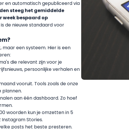
der en automatisch gepubliceerd via
den steeg het gemiddelde
er week bespaard op
t is de nieuwe standaard voor
eem?
t, maar een systeem. Hier is een
eren:
ma's die relevant zijn voor je
rijfsnieuws, persoonlijke verhalen en
maand vooruit. Tools zoals de onze
e plannen.
analen aan één dashboard. Zo hoef
ormen.
00 woorden kun je omzetten in 5
2 Instagram Stories.
welke posts het beste presteren.