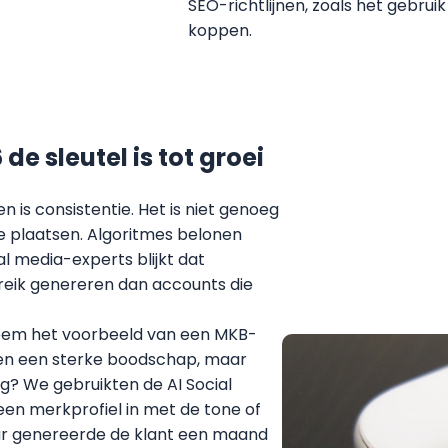
SEO-richtlijnen, zoals het gebrui
koppen.
e sleutel is tot groei
n is consistentie. Het is niet genoeg
 plaatsen. Algoritmes belonen
l media-experts blijkt dat
ereik genereren dan accounts die
 Neem het voorbeeld van een MKB-
dden een sterke boodschap, maar
ng? We gebruikten de AI Social
een merkprofiel in met de tone of
uur genereerde de klant een maand