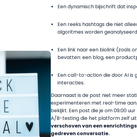
Een dynamisch bijschrift dat insp
Een reeks hashtags die niet alle
algoritmes worden geanalyseerd 
Een link naar een biolink (zoals 
bevatten: een blog, een product
Een call-to-action die door AI is
interacties.
Daarnaast is de post niet meer stati
experimenteren met real-time aanp
bekijkt. Een post die je om 09:00 uur
A/B-testing die het platform zelf ui
verschoven van een eenrichting
gedreven conversatie.