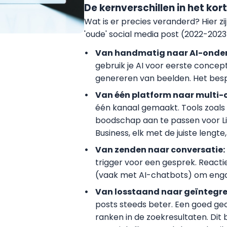
De kernverschillen in het kort
Wat is er precies veranderd? Hier zi
'oude' social media post (2022-2023)
Van handmatig naar AI-onde
gebruik je AI voor eerste concept
genereren van beelden. Het besp
Van één platform naar multi-
één kanaal gemaakt. Tools zoals S
boodschap aan te passen voor Li
Business, elk met de juiste lengt
Van zenden naar conversatie:
trigger voor een gesprek. React
(vaak met AI-chatbots) om eng
Van losstaand naar geïntegre
posts steeds beter. Een goed geo
ranken in de zoekresultaten. Dit