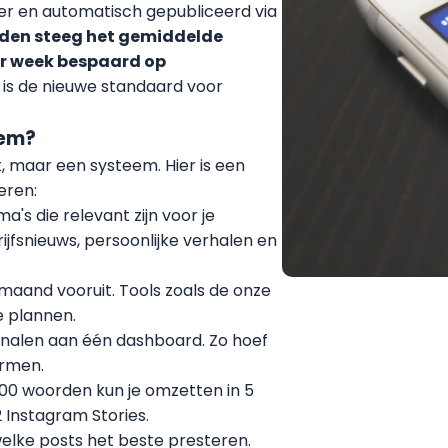
der en automatisch gepubliceerd via
den steeg het gemiddelde
er week bespaard op
t is de nieuwe standaard voor
eem?
t, maar een systeem. Hier is een
eren:
ma's die relevant zijn voor je
rijfsnieuws, persoonlijke verhalen en
maand vooruit. Tools zoals de onze
e plannen.
analen aan één dashboard. Zo hoef
ormen.
00 woorden kun je omzetten in 5
2 Instagram Stories.
welke posts het beste presteren.