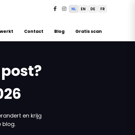
NL
EN
DE
FR
 werkt
Contact
Blog
Gratis scan
 post?
026
randert en krijg
 blog.