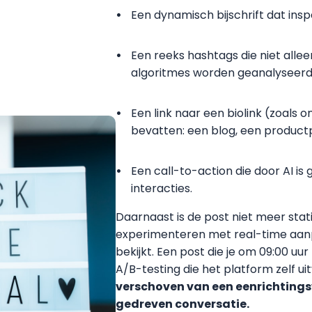
Een dynamisch bijschrift dat insp
Een reeks hashtags die niet alle
algoritmes worden geanalyseerd 
Een link naar een biolink (zoals 
bevatten: een blog, een product
Een call-to-action die door AI is
interacties.
Daarnaast is de post niet meer stati
experimenteren met real-time aanp
bekijkt. Een post die je om 09:00 uur
A/B-testing die het platform zelf ui
verschoven van een eenrichting
gedreven conversatie.