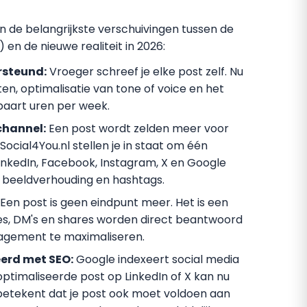
jn de belangrijkste verschuivingen tussen de
 en de nieuwe realiteit in 2026:
rsteund:
Vroeger schreef je elke post zelf. Nu
en, optimalisatie van tone of voice en het
aart uren per week.
channel:
Een post wordt zelden meer voor
ocial4You.nl stellen je in staat om één
nkedIn, Facebook, Instagram, X en Google
e, beeldverhouding en hashtags.
Een post is geen eindpunt meer. Het is een
ies, DM's en shares worden direct beantwoord
agement te maximaliseren.
erd met SEO:
Google indexeert social media
ptimaliseerde post op LinkedIn of X kan nu
 betekent dat je post ook moet voldoen aan