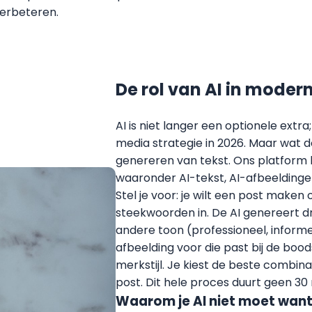
verbeteren.
De rol van AI in moder
AI is niet langer een optionele extra
media strategie in 2026. Maar wat do
genereren van tekst. Ons platform b
waaronder AI-tekst, AI-afbeeldinge
Stel je voor: je wilt een post maken
steekwoorden in. De AI genereert dr
andere toon (professioneel, informe
afbeelding voor die past bij de bo
merkstijl. Je kiest de beste combina
post. Dit hele proces duurt geen 30
Waarom je AI niet moet wan