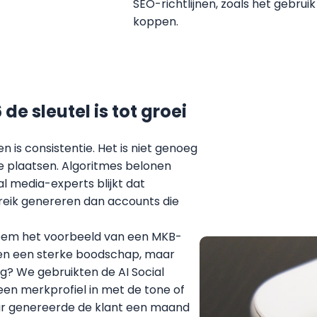
SEO-richtlijnen, zoals het gebrui
koppen.
e sleutel is tot groei
n is consistentie. Het is niet genoeg
 plaatsen. Algoritmes belonen
l media-experts blijkt dat
ereik genereren dan accounts die
 Neem het voorbeeld van een MKB-
dden een sterke boodschap, maar
ng? We gebruikten de AI Social
een merkprofiel in met de tone of
uur genereerde de klant een maand