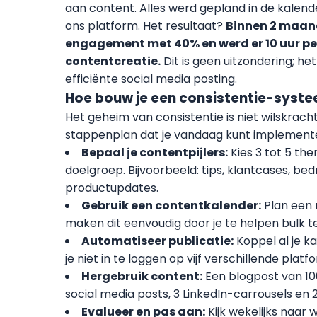
aan content. Alles werd gepland in de kalen
ons platform. Het resultaat?
Binnen 2 maan
engagement met 40% en werd er 10 uur p
contentcreatie.
Dit is geen uitzondering; he
efficiënte social media posting.
Hoe bouw je een consistentie-syst
Het geheim van consistentie is niet wilskrach
stappenplan dat je vandaag kunt implement
Bepaal je contentpijlers:
Kies 3 tot 5 the
doelgroep. Bijvoorbeeld: tips, klantcases, bed
productupdates.
Gebruik een contentkalender:
Plan een 
maken dit eenvoudig door je te helpen bulk t
Automatiseer publicatie:
Koppel al je k
je niet in te loggen op vijf verschillende platf
Hergebruik content:
Een blogpost van 10
social media posts, 3 LinkedIn-carrousels en 
Evalueer en pas aan:
Kijk wekelijks naar 