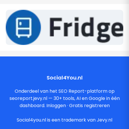
Social4You.nl
Onderdeel van het SEO Report-platform op
seoreport.jevy.nl — 30+ tools, AI en Google in één
dashboard.
Inloggen
·
Gratis registreren
Social4you.nl is een trademark van Jevy.nl